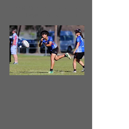
2011第7回タッチワールドカッ
プ 日本代表 プレスリリース