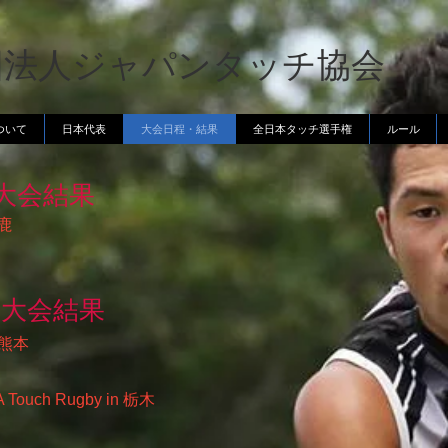
団法人ジャパンタッチ協会
について
日本代表
大会日程・結果
全日本タッチ選手権
ルール
大会結果
山鹿
の大会結果
n 熊本
ouch Rugby in 栃木