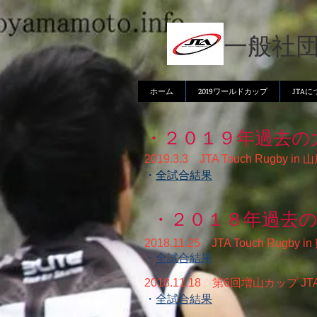
一般社
ホーム
2019ワールドカップ
JTA
・２０１９年過去の
2019.3.3 JTA Touch Rugby in 
​・
全試合結果
・２０１８年過去
2018.11.25 JTA Touch Rugby i
・
全試合結果
2018.11.18 第6回増山カップ JTA T
・
全試合結果