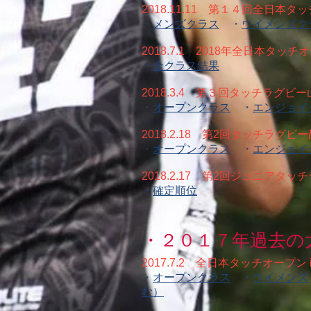
2018.11.11 第１４回全日
・
メンズクラス
・
ウイメンズ
2018.7.1 2018年全日本タッチ
・
全クラス結果
2018.3.4 第３回タッチラ
・
オープンクラス
・
エンジョ
2018.2.18 第2回タッチラ
・
オープンクラス
・
エンジョイ
2018.2.17 第2回ジュニア
・
確定順位
・２０１７年過去の
2017.7.2 全日本タッチオープ
・
オープンクラス
・
ウイメンズ
む）