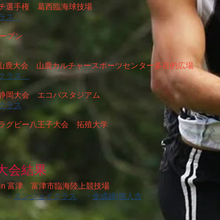
本タッチ選手権 葛西臨海球技場
クラス
オープン
グビー山鹿大会 山鹿カルチャースポーツセンター多目的広場
イクラス
グビー静岡大会 エコパスタジアム
クラス
タッチラグビー八王子大会 拓殖大学
大会結果
ン in 富津 富津市臨海陸上競技場
・
エンジョイクラス
・
全成績(個人含